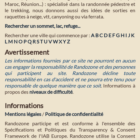
Maroc, Réunion...) : spécialisé dans la randonnée pédestre et
le trekking, nous donnons aussi des idées de sorties en
raquettes à neige, vtt, canyoning ou via ferrata.
Rechercher un sommet, lac, refuge...
Rechercher une ville qui commence par :
A
B
C
D
E
F
G
H
I
J
K
L
M
N
O
P
Q
R
S
T
U
V
W
X
Y
Z
Avertissement
Les informations fournies par ce site ne pourront en aucun
cas engager la responsabilité de Randozone et des personnes
qui participent au site. Randozone décline toute
responsabilité en cas d'accident et ne pourra etre tenu pour
responsable de quelque manière que ce soit
. Informations à
propos des
niveaux de difficulté
.
Informations
Mentions légales
/
Politique de confidentialité
Randozone participe et est conforme à l'ensemble des
Spécifications et Politiques du Transparency & Consent
Framework de l'IAB Europe. Randozone utilise la Consent