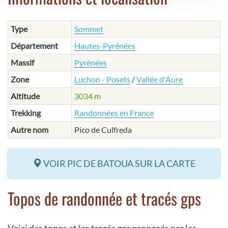
Type
Sommet
Département
Hautes-Pyrénées
Massif
Pyrénées
Zone
Luchon - Posets
/
Vallée d'Aure
Altitude
3034 m
Trekking
Randonnées en France
Autre nom
Pico de Culfreda
VOIR PIC DE BATOUA SUR LA CARTE
Topos de randonnée et tracés gps
Voici des topos et les tracés gps proposés par les