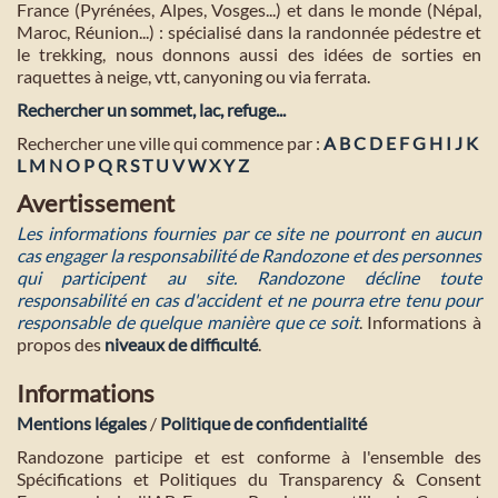
France (Pyrénées, Alpes, Vosges...) et dans le monde (Népal,
Maroc, Réunion...) : spécialisé dans la randonnée pédestre et
le trekking, nous donnons aussi des idées de sorties en
raquettes à neige, vtt, canyoning ou via ferrata.
Rechercher un sommet, lac, refuge...
Rechercher une ville qui commence par :
A
B
C
D
E
F
G
H
I
J
K
L
M
N
O
P
Q
R
S
T
U
V
W
X
Y
Z
Avertissement
Les informations fournies par ce site ne pourront en aucun
cas engager la responsabilité de Randozone et des personnes
qui participent au site. Randozone décline toute
responsabilité en cas d'accident et ne pourra etre tenu pour
responsable de quelque manière que ce soit
. Informations à
propos des
niveaux de difficulté
.
Informations
Mentions légales
/
Politique de confidentialité
Randozone participe et est conforme à l'ensemble des
Spécifications et Politiques du Transparency & Consent