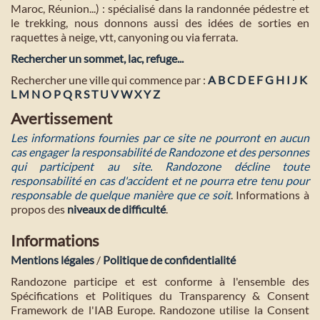
Maroc, Réunion...) : spécialisé dans la randonnée pédestre et
le trekking, nous donnons aussi des idées de sorties en
raquettes à neige, vtt, canyoning ou via ferrata.
Rechercher un sommet, lac, refuge...
Rechercher une ville qui commence par :
A
B
C
D
E
F
G
H
I
J
K
L
M
N
O
P
Q
R
S
T
U
V
W
X
Y
Z
Avertissement
Les informations fournies par ce site ne pourront en aucun
cas engager la responsabilité de Randozone et des personnes
qui participent au site. Randozone décline toute
responsabilité en cas d'accident et ne pourra etre tenu pour
responsable de quelque manière que ce soit
. Informations à
propos des
niveaux de difficulté
.
Informations
Mentions légales
/
Politique de confidentialité
Randozone participe et est conforme à l'ensemble des
Spécifications et Politiques du Transparency & Consent
Framework de l'IAB Europe. Randozone utilise la Consent