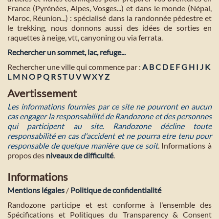
France (Pyrénées, Alpes, Vosges...) et dans le monde (Népal,
Maroc, Réunion...) : spécialisé dans la randonnée pédestre et
le trekking, nous donnons aussi des idées de sorties en
raquettes à neige, vtt, canyoning ou via ferrata.
Rechercher un sommet, lac, refuge...
Rechercher une ville qui commence par :
A
B
C
D
E
F
G
H
I
J
K
L
M
N
O
P
Q
R
S
T
U
V
W
X
Y
Z
Avertissement
Les informations fournies par ce site ne pourront en aucun
cas engager la responsabilité de Randozone et des personnes
qui participent au site. Randozone décline toute
responsabilité en cas d'accident et ne pourra etre tenu pour
responsable de quelque manière que ce soit
. Informations à
propos des
niveaux de difficulté
.
Informations
Mentions légales
/
Politique de confidentialité
Randozone participe et est conforme à l'ensemble des
Spécifications et Politiques du Transparency & Consent