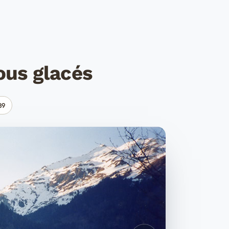
yous glacés
89