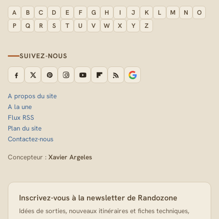
A
B
C
D
E
F
G
H
I
J
K
L
M
N
O
P
Q
R
S
T
U
V
W
X
Y
Z
SUIVEZ-NOUS
A propos du site
A la une
Flux RSS
Plan du site
Contactez-nous
Concepteur :
Xavier Argeles
Inscrivez-vous à la newsletter de Randozone
Idées de sorties, nouveaux itinéraires et fiches techniques,