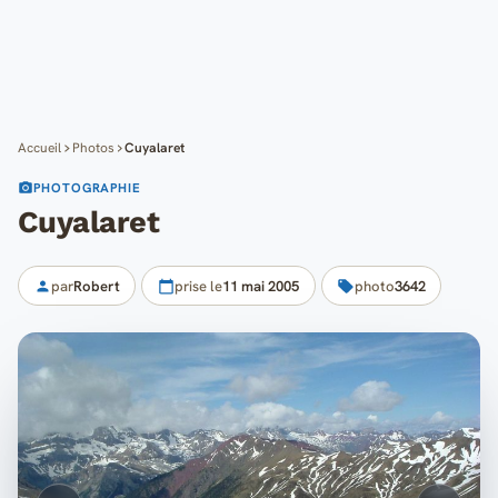
Cartes
Blog
Mon compte
Accueil
Photos
Cuyalaret
PHOTOGRAPHIE
Cuyalaret
par
Robert
prise le
11 mai 2005
photo
3642