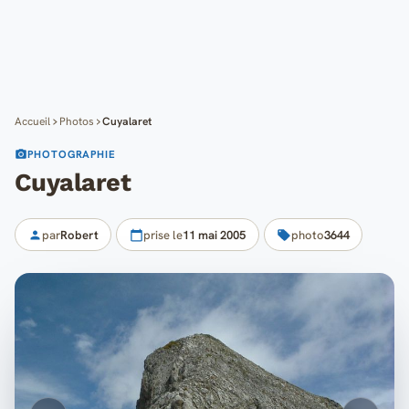
Cartes
Blog
Mon compte
Accueil
Photos
Cuyalaret
PHOTOGRAPHIE
Cuyalaret
par
Robert
prise le
11 mai 2005
photo
3644