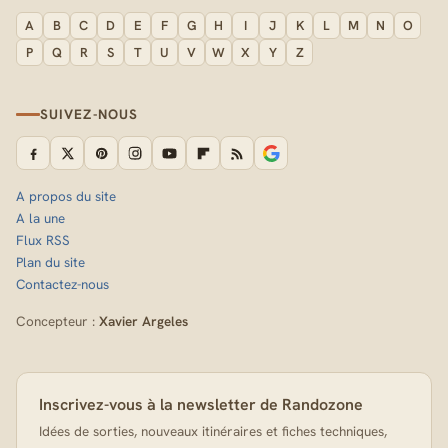
A
B
C
D
E
F
G
H
I
J
K
L
M
N
O
P
Q
R
S
T
U
V
W
X
Y
Z
SUIVEZ-NOUS
A propos du site
A la une
Flux RSS
Plan du site
Contactez-nous
Concepteur :
Xavier Argeles
Inscrivez-vous à la newsletter de Randozone
Idées de sorties, nouveaux itinéraires et fiches techniques,