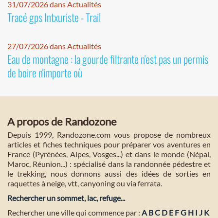
31/07/2026 dans Actualités
Tracé gps Intxuriste - Trail
27/07/2026 dans Actualités
Eau de montagne : la gourde filtrante n'est pas un permis
de boire n'importe où
A propos de Randozone
Depuis 1999, Randozone.com vous propose de nombreux
articles et fiches techniques pour préparer vos aventures en
France (Pyrénées, Alpes, Vosges...) et dans le monde (Népal,
Maroc, Réunion...) : spécialisé dans la randonnée pédestre et
le trekking, nous donnons aussi des idées de sorties en
raquettes à neige, vtt, canyoning ou via ferrata.
Rechercher un sommet, lac, refuge...
Rechercher une ville qui commence par :
A
B
C
D
E
F
G
H
I
J
K