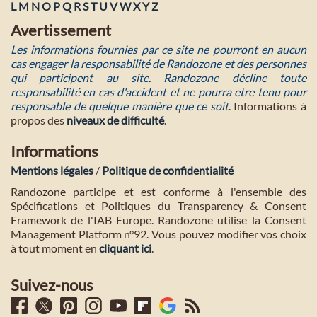
L
M
N
O
P
Q
R
S
T
U
V
W
X
Y
Z
Avertissement
Les informations fournies par ce site ne pourront en aucun
cas engager la responsabilité de Randozone et des personnes
qui participent au site. Randozone décline toute
responsabilité en cas d'accident et ne pourra etre tenu pour
responsable de quelque manière que ce soit
. Informations à
propos des
niveaux de difficulté
.
Informations
Mentions légales
/
Politique de confidentialité
Randozone participe et est conforme à l'ensemble des
Spécifications et Politiques du Transparency & Consent
Framework de l'IAB Europe. Randozone utilise la Consent
Management Platform n°92. Vous pouvez modifier vos choix
à tout moment en
cliquant ici
.
Suivez-nous