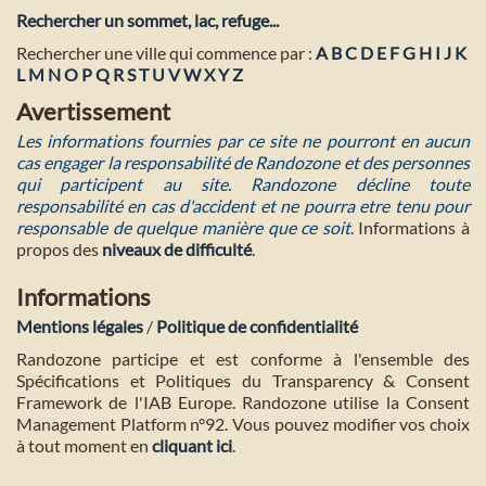
Rechercher un sommet, lac, refuge...
Rechercher une ville qui commence par :
A
B
C
D
E
F
G
H
I
J
K
L
M
N
O
P
Q
R
S
T
U
V
W
X
Y
Z
Avertissement
Les informations fournies par ce site ne pourront en aucun
cas engager la responsabilité de Randozone et des personnes
qui participent au site. Randozone décline toute
responsabilité en cas d'accident et ne pourra etre tenu pour
responsable de quelque manière que ce soit
. Informations à
propos des
niveaux de difficulté
.
Informations
Mentions légales
/
Politique de confidentialité
Randozone participe et est conforme à l'ensemble des
Spécifications et Politiques du Transparency & Consent
Framework de l'IAB Europe. Randozone utilise la Consent
Management Platform n°92. Vous pouvez modifier vos choix
à tout moment en
cliquant ici
.