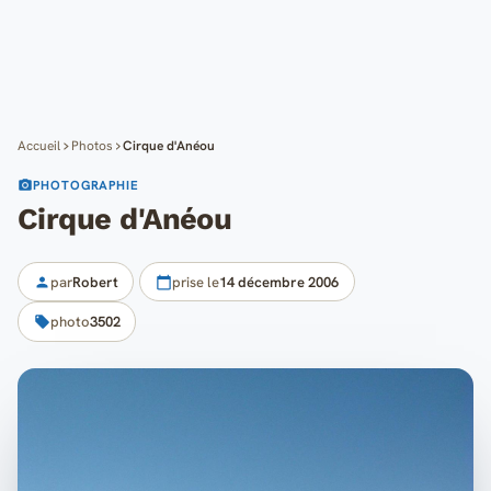
Cartes
Blog
Mon compte
Accueil
Photos
Cirque d'Anéou
PHOTOGRAPHIE
Cirque d'Anéou
par
Robert
prise le
14 décembre 2006
photo
3502