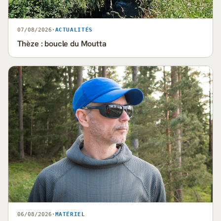
07/08/2026
·
ACTUALITÉS
Thèze : boucle du Moutta
06/08/2026
·
MATÉRIEL