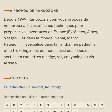
À PROPOS DE RANDOZONE
Depuis 1999, Randozone.com vous propose de
nombreux articles et fiches techniques pour
préparer vos aventures en France (Pyrénées, Alpes,
Vosges…) et dans le monde (Népal, Maroc,
Réunion…) : spécialisé dans la randonnée pédestre
et le trekking, nous donnons aussi des idées de
sorties en raquettes à neige, vtt, canyoning ou via
ferrata.
EXPLORER
Rechercher un sommet, lac, refuge…
Rechercher une ville qui commence par :
A
B
C
D
E
F
G
H
I
J
K
L
M
N
O