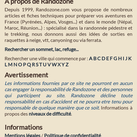
A propos de Randozone
Depuis 1999, Randozone.com vous propose de nombreux
articles et fiches techniques pour préparer vos aventures en
France (Pyrénées, Alpes, Vosges...) et dans le monde (Népal,
Maroc, Réunion...) : spécialisé dans la randonnée pédestre et
le trekking, nous donnons aussi des idées de sorties en
raquettes à neige, vtt, canyoning ou via ferrata.
Rechercher un sommet, lac, refuge...
Rechercher une ville qui commence par :
A
B
C
D
E
F
G
H
I
J
K
L
M
N
O
P
Q
R
S
T
U
V
W
X
Y
Z
Avertissement
Les informations fournies par ce site ne pourront en aucun
cas engager la responsabilité de Randozone et des personnes
qui participent au site. Randozone décline toute
responsabilité en cas d'accident et ne pourra etre tenu pour
responsable de quelque manière que ce soit
. Informations à
propos des
niveaux de difficulté
.
Informations
Mentions légales
/
Politique de confidentialité