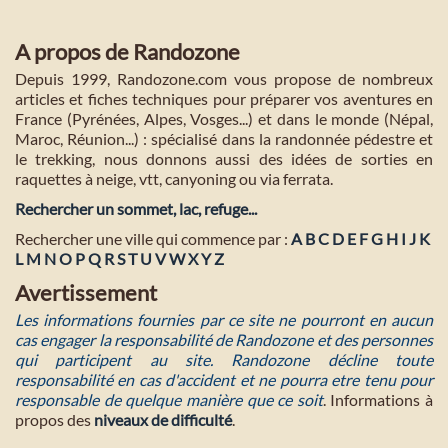
A propos de Randozone
Depuis 1999, Randozone.com vous propose de nombreux
articles et fiches techniques pour préparer vos aventures en
France (Pyrénées, Alpes, Vosges...) et dans le monde (Népal,
Maroc, Réunion...) : spécialisé dans la randonnée pédestre et
le trekking, nous donnons aussi des idées de sorties en
raquettes à neige, vtt, canyoning ou via ferrata.
Rechercher un sommet, lac, refuge...
Rechercher une ville qui commence par :
A
B
C
D
E
F
G
H
I
J
K
L
M
N
O
P
Q
R
S
T
U
V
W
X
Y
Z
Avertissement
Les informations fournies par ce site ne pourront en aucun
cas engager la responsabilité de Randozone et des personnes
qui participent au site. Randozone décline toute
responsabilité en cas d'accident et ne pourra etre tenu pour
responsable de quelque manière que ce soit
. Informations à
propos des
niveaux de difficulté
.