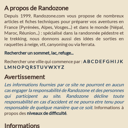
A propos de Randozone
Depuis 1999, Randozone.com vous propose de nombreux
articles et fiches techniques pour préparer vos aventures en
France (Pyrénées, Alpes, Vosges...) et dans le monde (Népal,
Maroc, Réunion...) : spécialisé dans la randonnée pédestre et
le trekking, nous donnons aussi des idées de sorties en
raquettes à neige, vtt, canyoning ou via ferrata.
Rechercher un sommet, lac, refuge...
Rechercher une ville qui commence par :
A
B
C
D
E
F
G
H
I
J
K
L
M
N
O
P
Q
R
S
T
U
V
W
X
Y
Z
Avertissement
Les informations fournies par ce site ne pourront en aucun
cas engager la responsabilité de Randozone et des personnes
qui participent au site. Randozone décline toute
responsabilité en cas d'accident et ne pourra etre tenu pour
responsable de quelque manière que ce soit
. Informations à
propos des
niveaux de difficulté
.
Informations