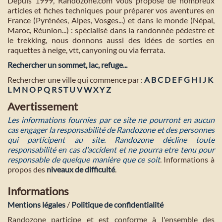
Depuis 1999, Randozone.com vous propose de nombreux
articles et fiches techniques pour préparer vos aventures en
France (Pyrénées, Alpes, Vosges...) et dans le monde (Népal,
Maroc, Réunion...) : spécialisé dans la randonnée pédestre et
le trekking, nous donnons aussi des idées de sorties en
raquettes à neige, vtt, canyoning ou via ferrata.
Rechercher un sommet, lac, refuge...
Rechercher une ville qui commence par :
A
B
C
D
E
F
G
H
I
J
K
L
M
N
O
P
Q
R
S
T
U
V
W
X
Y
Z
Avertissement
Les informations fournies par ce site ne pourront en aucun
cas engager la responsabilité de Randozone et des personnes
qui participent au site. Randozone décline toute
responsabilité en cas d'accident et ne pourra etre tenu pour
responsable de quelque manière que ce soit
. Informations à
propos des
niveaux de difficulté
.
Informations
Mentions légales
/
Politique de confidentialité
Randozone participe et est conforme à l'ensemble des