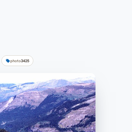
photo
3425