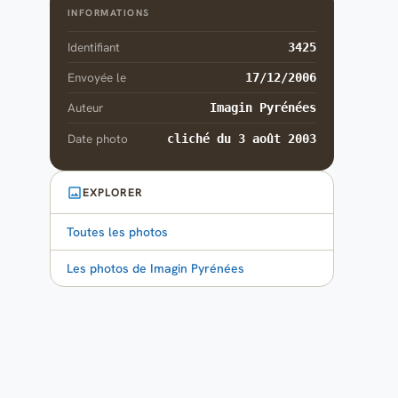
INFORMATIONS
Identifiant
3425
Envoyée le
17/12/2006
Auteur
Imagin Pyrénées
Date photo
cliché du 3 août 2003
EXPLORER
Toutes les photos
Les photos de Imagin Pyrénées