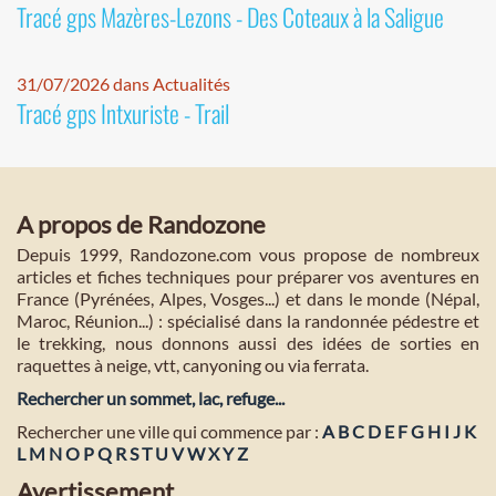
Tracé gps Mazères-Lezons - Des Coteaux à la Saligue
31/07/2026 dans Actualités
Tracé gps Intxuriste - Trail
A propos de Randozone
Depuis 1999, Randozone.com vous propose de nombreux
articles et fiches techniques pour préparer vos aventures en
France (Pyrénées, Alpes, Vosges...) et dans le monde (Népal,
Maroc, Réunion...) : spécialisé dans la randonnée pédestre et
le trekking, nous donnons aussi des idées de sorties en
raquettes à neige, vtt, canyoning ou via ferrata.
Rechercher un sommet, lac, refuge...
Rechercher une ville qui commence par :
A
B
C
D
E
F
G
H
I
J
K
L
M
N
O
P
Q
R
S
T
U
V
W
X
Y
Z
Avertissement