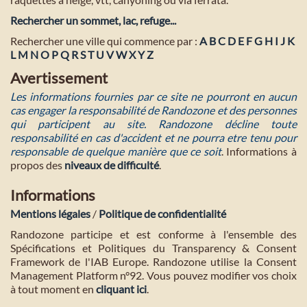
Rechercher un sommet, lac, refuge...
Rechercher une ville qui commence par :
A
B
C
D
E
F
G
H
I
J
K
L
M
N
O
P
Q
R
S
T
U
V
W
X
Y
Z
Avertissement
Les informations fournies par ce site ne pourront en aucun
cas engager la responsabilité de Randozone et des personnes
qui participent au site. Randozone décline toute
responsabilité en cas d'accident et ne pourra etre tenu pour
responsable de quelque manière que ce soit
. Informations à
propos des
niveaux de difficulté
.
Informations
Mentions légales
/
Politique de confidentialité
Randozone participe et est conforme à l'ensemble des
Spécifications et Politiques du Transparency & Consent
Framework de l'IAB Europe. Randozone utilise la Consent
Management Platform n°92. Vous pouvez modifier vos choix
à tout moment en
cliquant ici
.