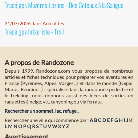
Tracé gps Mazères-Lezons - Des Coteaux à la Saligue
31/07/2026 dans Actualités
Tracé gps Intxuriste - Trail
A propos de Randozone
Depuis 1999, Randozone.com vous propose de nombreux
articles et fiches techniques pour préparer vos aventures en
France (Pyrénées, Alpes, Vosges...) et dans le monde (Népal,
Maroc, Réunion...) : spécialisé dans la randonnée pédestre et
le trekking, nous donnons aussi des idées de sorties en
raquettes à neige, vtt, canyoning ou via ferrata.
Rechercher un sommet, lac, refuge...
Rechercher une ville qui commence par :
A
B
C
D
E
F
G
H
I
J
K
L
M
N
O
P
Q
R
S
T
U
V
W
X
Y
Z
Avertissement