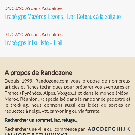
04/08/2026 dans Actualités
Tracé gps Mazères-Lezons - Des Coteaux à la Saligue
31/07/2026 dans Actualités
Tracé gps Intxuriste - Trail
A propos de Randozone
Depuis 1999, Randozone.com vous propose de nombreux
articles et fiches techniques pour préparer vos aventures en
France (Pyrénées, Alpes, Vosges...) et dans le monde (Népal,
Maroc, Réunion...) : spécialisé dans la randonnée pédestre et
le trekking, nous donnons aussi des idées de sorties en
raquettes à neige, vtt, canyoning ou via ferrata.
Rechercher un sommet, lac, refuge...
Rechercher une ville qui commence par :
A
B
C
D
E
F
G
H
I
J
K
L
M
N
O
P
Q
R
S
T
U
V
W
X
Y
Z