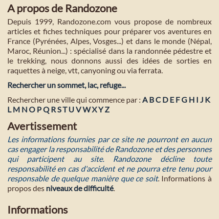
A propos de Randozone
Depuis 1999, Randozone.com vous propose de nombreux
articles et fiches techniques pour préparer vos aventures en
France (Pyrénées, Alpes, Vosges...) et dans le monde (Népal,
Maroc, Réunion...) : spécialisé dans la randonnée pédestre et
le trekking, nous donnons aussi des idées de sorties en
raquettes à neige, vtt, canyoning ou via ferrata.
Rechercher un sommet, lac, refuge...
Rechercher une ville qui commence par :
A
B
C
D
E
F
G
H
I
J
K
L
M
N
O
P
Q
R
S
T
U
V
W
X
Y
Z
Avertissement
Les informations fournies par ce site ne pourront en aucun
cas engager la responsabilité de Randozone et des personnes
qui participent au site. Randozone décline toute
responsabilité en cas d'accident et ne pourra etre tenu pour
responsable de quelque manière que ce soit
. Informations à
propos des
niveaux de difficulté
.
Informations