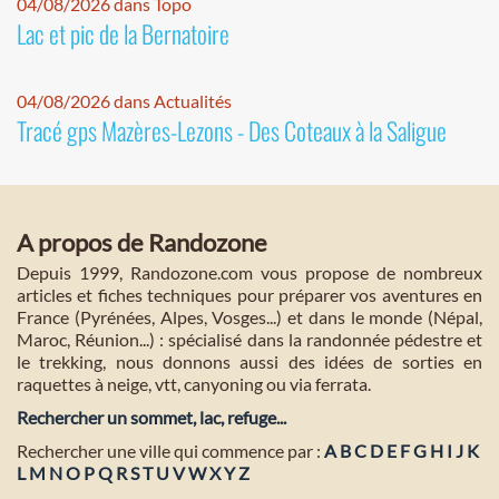
04/08/2026 dans Topo
Lac et pic de la Bernatoire
04/08/2026 dans Actualités
Tracé gps Mazères-Lezons - Des Coteaux à la Saligue
A propos de Randozone
Depuis 1999, Randozone.com vous propose de nombreux
articles et fiches techniques pour préparer vos aventures en
France (Pyrénées, Alpes, Vosges...) et dans le monde (Népal,
Maroc, Réunion...) : spécialisé dans la randonnée pédestre et
le trekking, nous donnons aussi des idées de sorties en
raquettes à neige, vtt, canyoning ou via ferrata.
Rechercher un sommet, lac, refuge...
Rechercher une ville qui commence par :
A
B
C
D
E
F
G
H
I
J
K
L
M
N
O
P
Q
R
S
T
U
V
W
X
Y
Z