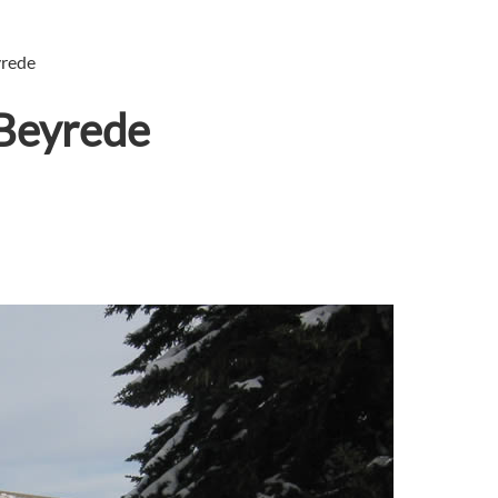
yrede
 Beyrede