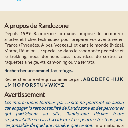
A propos de Randozone
Depuis 1999, Randozone.com vous propose de nombreux
articles et fiches techniques pour préparer vos aventures en
France (Pyrénées, Alpes, Vosges...) et dans le monde (Népal,
Maroc, Réunion...) : spécialisé dans la randonnée pédestre et
le trekking, nous donnons aussi des idées de sorties en
raquettes à neige, vtt, canyoning ou via ferrata.
Rechercher un sommet, lac, refuge...
Rechercher une ville qui commence par :
A
B
C
D
E
F
G
H
I
J
K
L
M
N
O
P
Q
R
S
T
U
V
W
X
Y
Z
Avertissement
Les informations fournies par ce site ne pourront en aucun
cas engager la responsabilité de Randozone et des personnes
qui participent au site. Randozone décline toute
responsabilité en cas d'accident et ne pourra etre tenu pour
responsable de quelque manière que ce soit
. Informations à