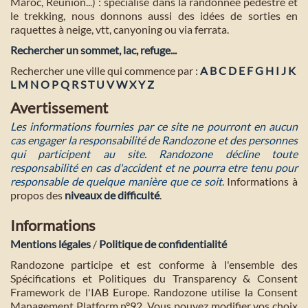
Maroc, Réunion...) : spécialisé dans la randonnée pédestre et
le trekking, nous donnons aussi des idées de sorties en
raquettes à neige, vtt, canyoning ou via ferrata.
Rechercher un sommet, lac, refuge...
Rechercher une ville qui commence par :
A
B
C
D
E
F
G
H
I
J
K
L
M
N
O
P
Q
R
S
T
U
V
W
X
Y
Z
Avertissement
Les informations fournies par ce site ne pourront en aucun
cas engager la responsabilité de Randozone et des personnes
qui participent au site. Randozone décline toute
responsabilité en cas d'accident et ne pourra etre tenu pour
responsable de quelque manière que ce soit
. Informations à
propos des
niveaux de difficulté
.
Informations
Mentions légales
/
Politique de confidentialité
Randozone participe et est conforme à l'ensemble des
Spécifications et Politiques du Transparency & Consent
Framework de l'IAB Europe. Randozone utilise la Consent
Management Platform n°92. Vous pouvez modifier vos choix