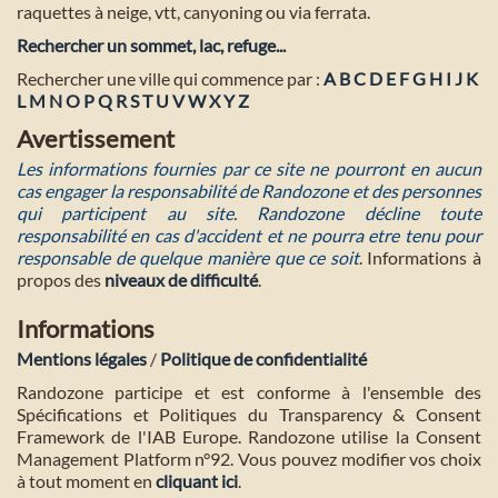
raquettes à neige, vtt, canyoning ou via ferrata.
Rechercher un sommet, lac, refuge...
Rechercher une ville qui commence par :
A
B
C
D
E
F
G
H
I
J
K
L
M
N
O
P
Q
R
S
T
U
V
W
X
Y
Z
Avertissement
Les informations fournies par ce site ne pourront en aucun
cas engager la responsabilité de Randozone et des personnes
qui participent au site. Randozone décline toute
responsabilité en cas d'accident et ne pourra etre tenu pour
responsable de quelque manière que ce soit
. Informations à
propos des
niveaux de difficulté
.
Informations
Mentions légales
/
Politique de confidentialité
Randozone participe et est conforme à l'ensemble des
Spécifications et Politiques du Transparency & Consent
Framework de l'IAB Europe. Randozone utilise la Consent
Management Platform n°92. Vous pouvez modifier vos choix
à tout moment en
cliquant ici
.