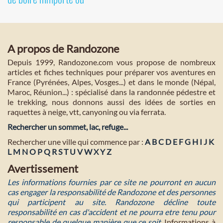
A propos de Randozone
Depuis 1999, Randozone.com vous propose de nombreux
articles et fiches techniques pour préparer vos aventures en
France (Pyrénées, Alpes, Vosges...) et dans le monde (Népal,
Maroc, Réunion...) : spécialisé dans la randonnée pédestre et
le trekking, nous donnons aussi des idées de sorties en
raquettes à neige, vtt, canyoning ou via ferrata.
Rechercher un sommet, lac, refuge...
Rechercher une ville qui commence par :
A
B
C
D
E
F
G
H
I
J
K
L
M
N
O
P
Q
R
S
T
U
V
W
X
Y
Z
Avertissement
Les informations fournies par ce site ne pourront en aucun
cas engager la responsabilité de Randozone et des personnes
qui participent au site. Randozone décline toute
responsabilité en cas d'accident et ne pourra etre tenu pour
responsable de quelque manière que ce soit
. Informations à