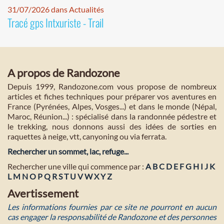
31/07/2026 dans Actualités
Tracé gps Intxuriste - Trail
A propos de Randozone
Depuis 1999, Randozone.com vous propose de nombreux
articles et fiches techniques pour préparer vos aventures en
France (Pyrénées, Alpes, Vosges...) et dans le monde (Népal,
Maroc, Réunion...) : spécialisé dans la randonnée pédestre et
le trekking, nous donnons aussi des idées de sorties en
raquettes à neige, vtt, canyoning ou via ferrata.
Rechercher un sommet, lac, refuge...
Rechercher une ville qui commence par :
A
B
C
D
E
F
G
H
I
J
K
L
M
N
O
P
Q
R
S
T
U
V
W
X
Y
Z
Avertissement
Les informations fournies par ce site ne pourront en aucun
cas engager la responsabilité de Randozone et des personnes