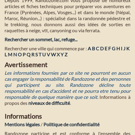
Depuis 1999, Randozone.com vous propose de nombreux
articles et fiches techniques pour préparer vos aventures en
France (Pyrénées, Alpes, Vosges...) et dans le monde (Népal,
Maroc, Réunion...) : spécialisé dans la randonnée pédestre et
le trekking, nous donnons aussi des idées de sorties en
raquettes à neige, vtt, canyoning ou via ferrata.
Rechercher un sommet, lac, refuge...
Rechercher une ville qui commence par :
A
B
C
D
E
F
G
H
I
J
K
L
M
N
O
P
Q
R
S
T
U
V
W
X
Y
Z
Avertissement
Les informations fournies par ce site ne pourront en aucun
cas engager la responsabilité de Randozone et des personnes
qui participent au site. Randozone décline toute
responsabilité en cas d'accident et ne pourra etre tenu pour
responsable de quelque manière que ce soit
. Informations à
propos des
niveaux de difficulté
.
Informations
Mentions légales
/
Politique de confidentialité
Randozone participe et est conforme à l'ensemble des