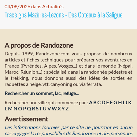
04/08/2026 dans Actualités
Tracé gps Mazères-Lezons - Des Coteaux à la Saligue
A propos de Randozone
Depuis 1999, Randozone.com vous propose de nombreux
articles et fiches techniques pour préparer vos aventures en
France (Pyrénées, Alpes, Vosges...) et dans le monde (Népal,
Maroc, Réunion...) : spécialisé dans la randonnée pédestre et
le trekking, nous donnons aussi des idées de sorties en
raquettes à neige, vtt, canyoning ou via ferrata.
Rechercher un sommet, lac, refuge...
Rechercher une ville qui commence par :
A
B
C
D
E
F
G
H
I
J
K
L
M
N
O
P
Q
R
S
T
U
V
W
X
Y
Z
Avertissement
Les informations fournies par ce site ne pourront en aucun
cas engager la responsabilité de Randozone et des personnes