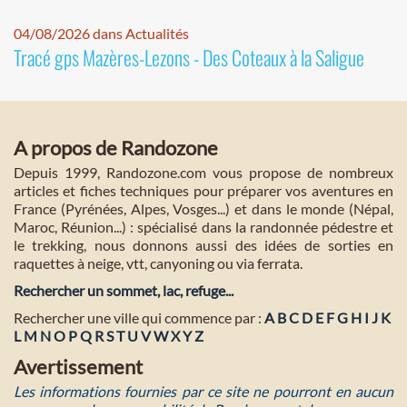
04/08/2026 dans Actualités
Tracé gps Mazères-Lezons - Des Coteaux à la Saligue
A propos de Randozone
Depuis 1999, Randozone.com vous propose de nombreux
articles et fiches techniques pour préparer vos aventures en
France (Pyrénées, Alpes, Vosges...) et dans le monde (Népal,
Maroc, Réunion...) : spécialisé dans la randonnée pédestre et
le trekking, nous donnons aussi des idées de sorties en
raquettes à neige, vtt, canyoning ou via ferrata.
Rechercher un sommet, lac, refuge...
Rechercher une ville qui commence par :
A
B
C
D
E
F
G
H
I
J
K
L
M
N
O
P
Q
R
S
T
U
V
W
X
Y
Z
Avertissement
Les informations fournies par ce site ne pourront en aucun