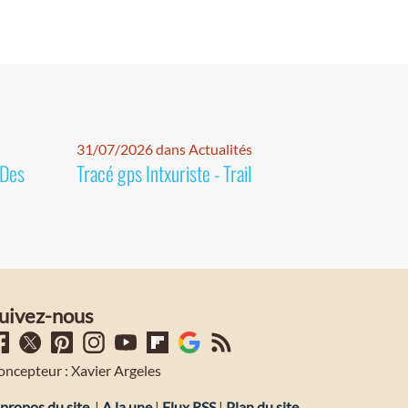
31/07/2026 dans Actualités
 Des
Tracé gps Intxuriste - Trail
uivez-nous
oncepteur : Xavier Argeles
propos du site
|
A la une
|
Flux RSS
|
Plan du site