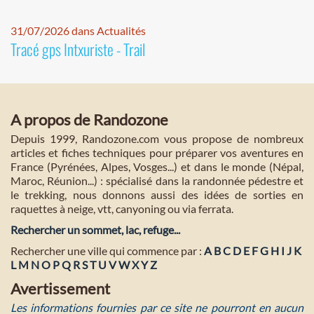
31/07/2026 dans Actualités
Tracé gps Intxuriste - Trail
A propos de Randozone
Depuis 1999, Randozone.com vous propose de nombreux
articles et fiches techniques pour préparer vos aventures en
France (Pyrénées, Alpes, Vosges...) et dans le monde (Népal,
Maroc, Réunion...) : spécialisé dans la randonnée pédestre et
le trekking, nous donnons aussi des idées de sorties en
raquettes à neige, vtt, canyoning ou via ferrata.
Rechercher un sommet, lac, refuge...
Rechercher une ville qui commence par :
A
B
C
D
E
F
G
H
I
J
K
L
M
N
O
P
Q
R
S
T
U
V
W
X
Y
Z
Avertissement
Les informations fournies par ce site ne pourront en aucun