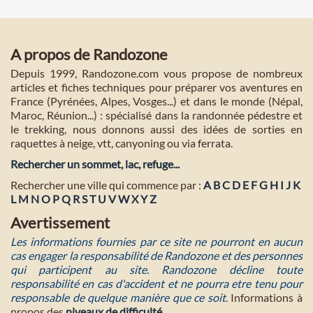
A propos de Randozone
Depuis 1999, Randozone.com vous propose de nombreux
articles et fiches techniques pour préparer vos aventures en
France (Pyrénées, Alpes, Vosges...) et dans le monde (Népal,
Maroc, Réunion...) : spécialisé dans la randonnée pédestre et
le trekking, nous donnons aussi des idées de sorties en
raquettes à neige, vtt, canyoning ou via ferrata.
Rechercher un sommet, lac, refuge...
Rechercher une ville qui commence par :
A
B
C
D
E
F
G
H
I
J
K
L
M
N
O
P
Q
R
S
T
U
V
W
X
Y
Z
Avertissement
Les informations fournies par ce site ne pourront en aucun
cas engager la responsabilité de Randozone et des personnes
qui participent au site. Randozone décline toute
responsabilité en cas d'accident et ne pourra etre tenu pour
responsable de quelque manière que ce soit
. Informations à
propos des
niveaux de difficulté
.