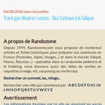
04/08/2026 dans Actualités
Tracé gps Mazères-Lezons - Des Coteaux à la Saligue
A propos de Randozone
Depuis 1999, Randozone.com vous propose de nombreux
articles et fiches techniques pour préparer vos aventures en
France (Pyrénées, Alpes, Vosges...) et dans le monde (Népal,
Maroc, Réunion...) : spécialisé dans la randonnée pédestre et
le trekking, nous donnons aussi des idées de sorties en
raquettes à neige, vtt, canyoning ou via ferrata.
Rechercher un sommet, lac, refuge...
Rechercher une ville qui commence par :
A
B
C
D
E
F
G
H
I
J
K
L
M
N
O
P
Q
R
S
T
U
V
W
X
Y
Z
Avertissement
Les informations fournies par ce site ne pourront en aucun