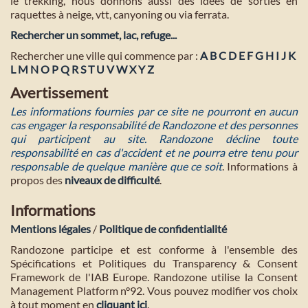
le trekking, nous donnons aussi des idées de sorties en
raquettes à neige, vtt, canyoning ou via ferrata.
Rechercher un sommet, lac, refuge...
Rechercher une ville qui commence par :
A
B
C
D
E
F
G
H
I
J
K
L
M
N
O
P
Q
R
S
T
U
V
W
X
Y
Z
Avertissement
Les informations fournies par ce site ne pourront en aucun
cas engager la responsabilité de Randozone et des personnes
qui participent au site. Randozone décline toute
responsabilité en cas d'accident et ne pourra etre tenu pour
responsable de quelque manière que ce soit
. Informations à
propos des
niveaux de difficulté
.
Informations
Mentions légales
/
Politique de confidentialité
Randozone participe et est conforme à l'ensemble des
Spécifications et Politiques du Transparency & Consent
Framework de l'IAB Europe. Randozone utilise la Consent
Management Platform n°92. Vous pouvez modifier vos choix
à tout moment en
cliquant ici
.