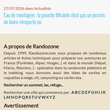
27/07/2026 dans Actualités
Eau de montagne : la gourde filtrante n'est pas un permis
de boire n'importe où
A propos de Randozone
Depuis 1999, Randozone.com vous propose de nombreux
articles et fiches techniques pour préparer vos aventures en
France (Pyrénées, Alpes, Vosges...) et dans le monde (Népal,
Maroc, Réunion...) : spécialisé dans la randonnée pédestre et
le trekking, nous donnons aussi des idées de sorties en
raquettes à neige, vtt, canyoning ou via ferrata.
Rechercher un sommet, lac, refuge...
Rechercher une ville qui commence par :
A
B
C
D
E
F
G
H
I
J
K
L
M
N
O
P
Q
R
S
T
U
V
W
X
Y
Z
Avertissement