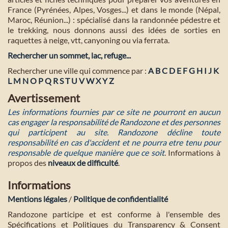
France (Pyrénées, Alpes, Vosges...) et dans le monde (Népal,
Maroc, Réunion...) : spécialisé dans la randonnée pédestre et
le trekking, nous donnons aussi des idées de sorties en
raquettes à neige, vtt, canyoning ou via ferrata.
Rechercher un sommet, lac, refuge...
Rechercher une ville qui commence par :
A
B
C
D
E
F
G
H
I
J
K
L
M
N
O
P
Q
R
S
T
U
V
W
X
Y
Z
Avertissement
Les informations fournies par ce site ne pourront en aucun
cas engager la responsabilité de Randozone et des personnes
qui participent au site. Randozone décline toute
responsabilité en cas d'accident et ne pourra etre tenu pour
responsable de quelque manière que ce soit
. Informations à
propos des
niveaux de difficulté
.
Informations
Mentions légales
/
Politique de confidentialité
Randozone participe et est conforme à l'ensemble des
Spécifications et Politiques du Transparency & Consent