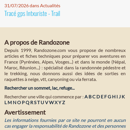
31/07/2026 dans Actualités
Tracé gps Intxuriste - Trail
A propos de Randozone
Depuis 1999, Randozone.com vous propose de nombreux
articles et fiches techniques pour préparer vos aventures en
France (Pyrénées, Alpes, Vosges...) et dans le monde (Népal,
Maroc, Réunion...) : spécialisé dans la randonnée pédestre et
le trekking, nous donnons aussi des idées de sorties en
raquettes à neige, vtt, canyoning ou via ferrata.
Rechercher un sommet, lac, refuge...
Rechercher une ville qui commence par :
A
B
C
D
E
F
G
H
I
J
K
L
M
N
O
P
Q
R
S
T
U
V
W
X
Y
Z
Avertissement
Les informations fournies par ce site ne pourront en aucun
cas engager la responsabilité de Randozone et des personnes