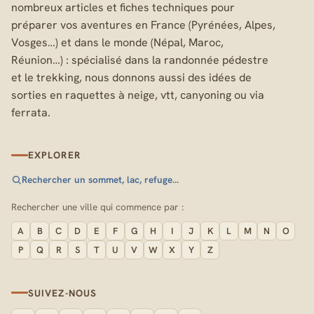
nombreux articles et fiches techniques pour
préparer vos aventures en France (Pyrénées, Alpes,
Vosges…) et dans le monde (Népal, Maroc,
Réunion…) : spécialisé dans la randonnée pédestre
et le trekking, nous donnons aussi des idées de
sorties en raquettes à neige, vtt, canyoning ou via
ferrata.
EXPLORER
Rechercher un sommet, lac, refuge…
Rechercher une ville qui commence par :
A
B
C
D
E
F
G
H
I
J
K
L
M
N
O
P
Q
R
S
T
U
V
W
X
Y
Z
SUIVEZ-NOUS