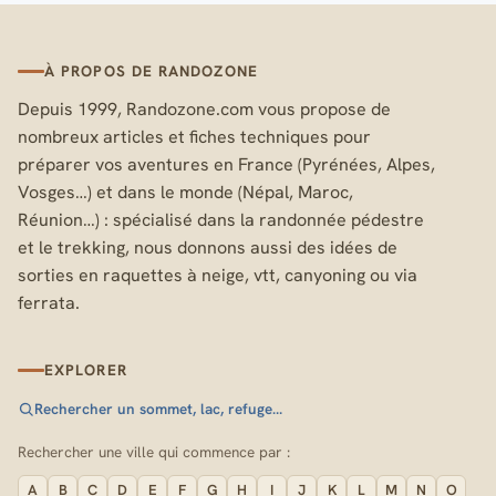
À PROPOS DE RANDOZONE
Depuis 1999, Randozone.com vous propose de
nombreux articles et fiches techniques pour
préparer vos aventures en France (Pyrénées, Alpes,
Vosges…) et dans le monde (Népal, Maroc,
Réunion…) : spécialisé dans la randonnée pédestre
et le trekking, nous donnons aussi des idées de
sorties en raquettes à neige, vtt, canyoning ou via
ferrata.
EXPLORER
Rechercher un sommet, lac, refuge…
Rechercher une ville qui commence par :
A
B
C
D
E
F
G
H
I
J
K
L
M
N
O