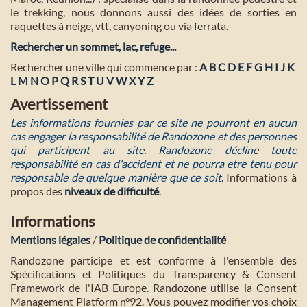
le trekking, nous donnons aussi des idées de sorties en
raquettes à neige, vtt, canyoning ou via ferrata.
Rechercher un sommet, lac, refuge...
Rechercher une ville qui commence par :
A
B
C
D
E
F
G
H
I
J
K
L
M
N
O
P
Q
R
S
T
U
V
W
X
Y
Z
Avertissement
Les informations fournies par ce site ne pourront en aucun
cas engager la responsabilité de Randozone et des personnes
qui participent au site. Randozone décline toute
responsabilité en cas d'accident et ne pourra etre tenu pour
responsable de quelque manière que ce soit
. Informations à
propos des
niveaux de difficulté
.
Informations
Mentions légales
/
Politique de confidentialité
Randozone participe et est conforme à l'ensemble des
Spécifications et Politiques du Transparency & Consent
Framework de l'IAB Europe. Randozone utilise la Consent
Management Platform n°92. Vous pouvez modifier vos choix