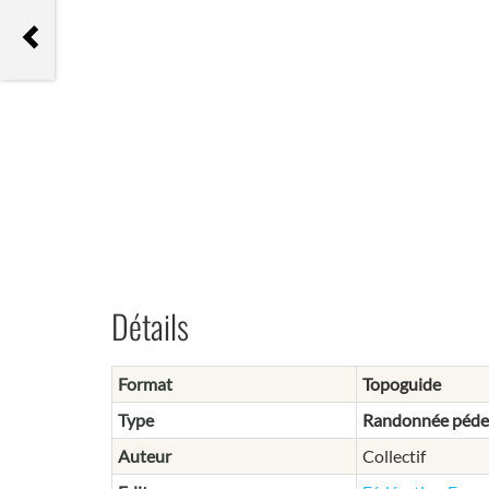
Les plus beaux treks du Népal
Détails
Format
Topoguide
Type
Randonnée péde
Auteur
Collectif