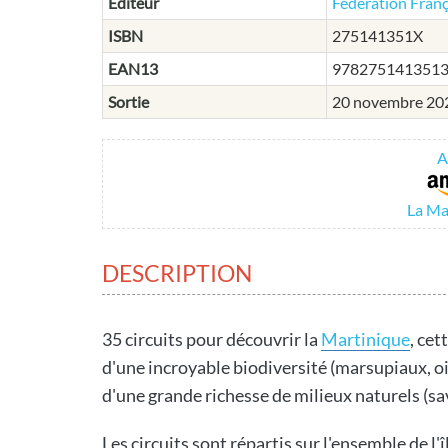
Editeur
Fédération Franç
ISBN
275141351X
EAN13
978275141351
Sortie
20 novembre 20
A
La Ma
DESCRIPTION
35 circuits pour découvrir la
Martinique
, cet
d'une incroyable biodiversité (marsupiaux, 
d'une grande richesse de milieux naturels (sa
Les circuits sont répartis sur l'ensemble de l'