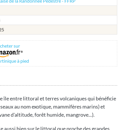
aise de la Randonnée Pédestre - FFRP
3
25
cheter sur
rtinique à pied
te île entre littoral et terres volcaniques qui bénéficie
oiseaux au nom exotique, mammifères marins) et
vane d'altitude, forêt humide, mangrove...).
île aussi bien sur le littoral que proche des grandes