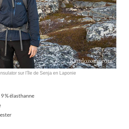
ulator sur l'île de Senja en Laponie
 9 % élasthanne
e
yester