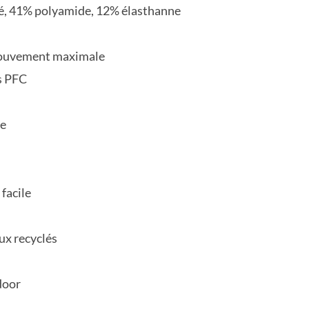
é, 41% polyamide, 12% élasthanne
mouvement maximale
s PFC
re
 facile
ux recyclés
door