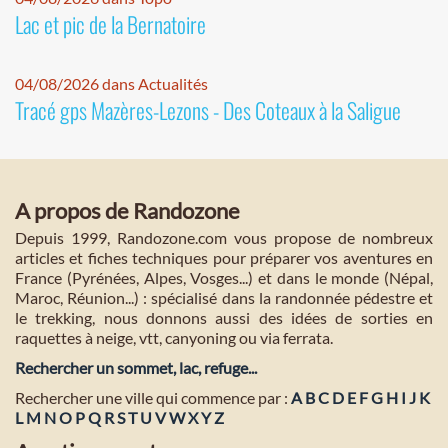
Lac et pic de la Bernatoire
04/08/2026 dans Actualités
Tracé gps Mazères-Lezons - Des Coteaux à la Saligue
A propos de Randozone
Depuis 1999, Randozone.com vous propose de nombreux
articles et fiches techniques pour préparer vos aventures en
France (Pyrénées, Alpes, Vosges...) et dans le monde (Népal,
Maroc, Réunion...) : spécialisé dans la randonnée pédestre et
le trekking, nous donnons aussi des idées de sorties en
raquettes à neige, vtt, canyoning ou via ferrata.
Rechercher un sommet, lac, refuge...
Rechercher une ville qui commence par :
A
B
C
D
E
F
G
H
I
J
K
L
M
N
O
P
Q
R
S
T
U
V
W
X
Y
Z