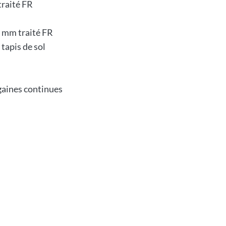
traité FR
0 mm traité FR
 tapis de sol
gaines continues