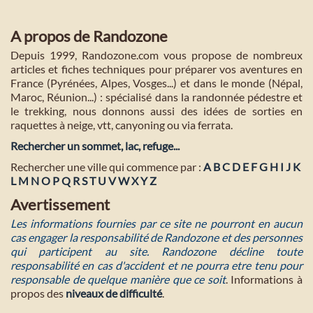
A propos de Randozone
Depuis 1999, Randozone.com vous propose de nombreux
articles et fiches techniques pour préparer vos aventures en
France (Pyrénées, Alpes, Vosges...) et dans le monde (Népal,
Maroc, Réunion...) : spécialisé dans la randonnée pédestre et
le trekking, nous donnons aussi des idées de sorties en
raquettes à neige, vtt, canyoning ou via ferrata.
Rechercher un sommet, lac, refuge...
Rechercher une ville qui commence par :
A
B
C
D
E
F
G
H
I
J
K
L
M
N
O
P
Q
R
S
T
U
V
W
X
Y
Z
Avertissement
Les informations fournies par ce site ne pourront en aucun
cas engager la responsabilité de Randozone et des personnes
qui participent au site. Randozone décline toute
responsabilité en cas d'accident et ne pourra etre tenu pour
responsable de quelque manière que ce soit
. Informations à
propos des
niveaux de difficulté
.