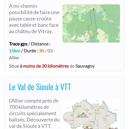
A mi-chemin
possibilité de faire une
pause casse-croûte
avec table et banc face
au châteu de Vitray.
Trace gps
/ Distance :
15km
/ Durée :
3h
/ 03 -
Allier
Situé
à moins de 30 kilomètres
de
Sauvagny
Le Val de Sioule à VTT
L'Allier compte près de
700 kilomètres de
circuits spécialement
balisés. Découverte du
val de Sioule à VTT.