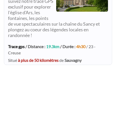
suivez notre tracé GPS
exclusif pour explorer
l'église d'Ars, les
fontaines, les points
de vue spectaculaires sur la chaîne du Sancy et
plongez au coeur des légendes locales en
randonnée !
Trace gps
/ Distance :
19.3km
/ Durée :
4h30
/ 23 -
Creuse
Situé
à plus de 50 kilomètres
de
Sauvagny