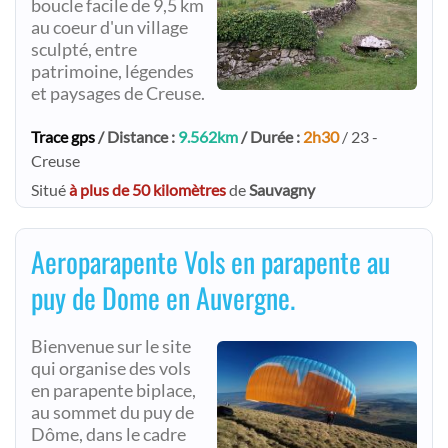
boucle facile de 9,5 km
au coeur d'un village
sculpté, entre
patrimoine, légendes
et paysages de Creuse.
Trace gps
/ Distance :
9.562km
/ Durée :
2h30
/ 23 -
Creuse
Situé
à plus de 50 kilomètres
de
Sauvagny
Aeroparapente Vols en parapente au
puy de Dome en Auvergne.
Bienvenue sur le site
qui organise des vols
en parapente biplace,
au sommet du puy de
Dôme, dans le cadre