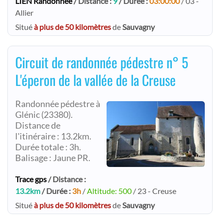
LIEN Randonnée
/ Distance :
9
/ Durée :
03:00:00
/ 03 -
Allier
Situé
à plus de 50 kilomètres
de
Sauvagny
Circuit de randonnée pédestre n° 5
L'éperon de la vallée de la Creuse
Randonnée pédestre à
Glénic (23380).
Distance de
l'itinéraire : 13.2km.
Durée totale : 3h.
Balisage : Jaune PR.
Trace gps
/ Distance :
13.2km
/ Durée :
3h
/
Altitude: 500
/ 23 - Creuse
Situé
à plus de 50 kilomètres
de
Sauvagny