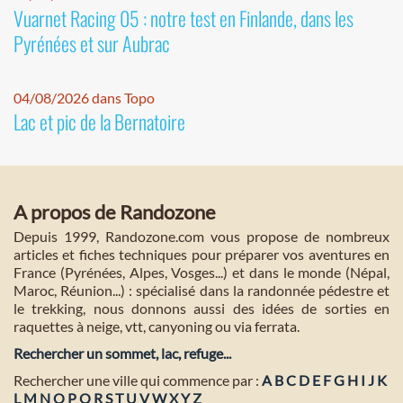
Vuarnet Racing 05 : notre test en Finlande, dans les
Pyrénées et sur Aubrac
04/08/2026 dans Topo
Lac et pic de la Bernatoire
A propos de Randozone
Depuis 1999, Randozone.com vous propose de nombreux
articles et fiches techniques pour préparer vos aventures en
France (Pyrénées, Alpes, Vosges...) et dans le monde (Népal,
Maroc, Réunion...) : spécialisé dans la randonnée pédestre et
le trekking, nous donnons aussi des idées de sorties en
raquettes à neige, vtt, canyoning ou via ferrata.
Rechercher un sommet, lac, refuge...
Rechercher une ville qui commence par :
A
B
C
D
E
F
G
H
I
J
K
L
M
N
O
P
Q
R
S
T
U
V
W
X
Y
Z