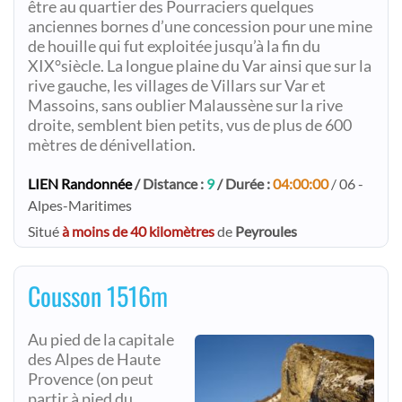
être au quartier des Pourraciers quelques
anciennes bornes d’une concession pour une mine
de houille qui fut exploitée jusqu’à la fin du
XIX°siècle. La longue plaine du Var ainsi que sur la
rive gauche, les villages de Villars sur Var et
Massoins, sans oublier Malaussène sur la rive
droite, semblent bien petits, vus de plus de 600
mètres de dénivellation.
LIEN Randonnée
/ Distance :
9
/ Durée :
04:00:00
/ 06 -
Alpes-Maritimes
Situé
à moins de 40 kilomètres
de
Peyroules
Cousson 1516m
Au pied de la capitale
des Alpes de Haute
Provence (on peut
partir à pied du