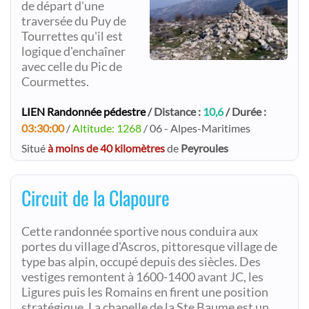
de départ d'une
traversée du Puy de
Tourrettes qu'il est
logique d'enchaîner
avec celle du Pic de
Courmettes.
LIEN Randonnée pédestre
/ Distance :
10,6
/ Durée :
03:30:00
/
Altitude: 1268
/ 06 - Alpes-Maritimes
Situé
à moins de 40 kilomètres
de
Peyroules
Circuit de la Clapoure
Cette randonnée sportive nous conduira aux
portes du village d'Ascros, pittoresque village de
type bas alpin, occupé depuis des siècles. Des
vestiges remontent à 1600-1400 avant JC, les
Ligures puis les Romains en firent une position
stratégique. La chapelle de la Ste Baume est un